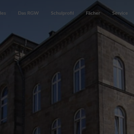
les
Das RGW
Schulprofil
Fächer
Service