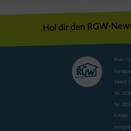
Hol dir den RGW-News
Ruhr-G
Synagog
58452 W
Tel. 023
Tel. 023
E-Mail:
ruhrgy@