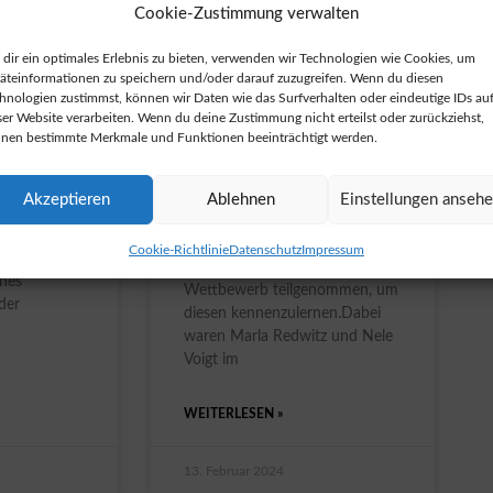
Cookie-Zustimmung verwalten
dir ein optimales Erlebnis zu bieten, verwenden wir Technologien wie Cookies, um
Drohne
Erfolgreiche
äteinformationen zu speichern und/oder darauf zuzugreifen. Wenn du diesen
 RGW
Teilnahme am
hnologien zustimmst, können wir Daten wie das Surfverhalten oder eindeutige IDs au
Informatik-Biber
ser Website verarbeiten. Wenn du deine Zustimmung nicht erteilst oder zurückziehst,
nen bestimmte Merkmale und Funktionen beeinträchtigt werden.
Wettbewerb
en
Projektkurs
ttechnik in
Im Dezember ’23 hat das Ruhr-
Akzeptieren
Ablehnen
Einstellungen anseh
it dem ZDI
Gymnasium zum ersten Mal mit
erfolgreich
Schülerinnen und Schülern der
Cookie-Richtlinie
Datenschutz
Impressum
nd genug für
Klasse 6d am Informatik-Biber
ines
Wettbewerb teilgenommen, um
der
diesen kennenzulernen.Dabei
waren Marla Redwitz und Nele
Voigt im
WEITERLESEN »
13. Februar 2024