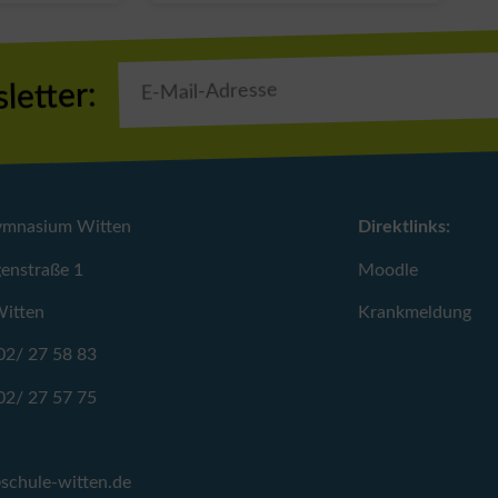
letter:
ymnasium Witten
Direktlinks:
enstraße 1
Moodle
itten
Krankmeldung
02/ 27 58 83
02/ 27 57 75
schule-witten.de