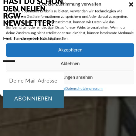
HAST DU SCHON
Cookie-Zustimmung verwalten
DEN NEUEN
Um dir ein optimales Erlebnis zu bieten, verwenden wir Technologien wie
RGW-
Cookies, um Geräteinformationen zu speichern und/oder darauf zuzugreifen.
NEWSLETTER?
Wenn du diesen Technologien zustimmst, können wir Daten wie das
Surfverhalten oder eindeutige IDs auf dieser Website verarbeiten. Wenn du
deine Zustimmung nicht erteilst oder zurückziehst, können bestimmte Merkmale
Hol ihn dir jetzt kostenlos!
und Funktionen beeinträchtigt werden.
Akzeptieren
Ablehnen
Einstellungen ansehen
Cookie-Richtlinie
Datenschutz
Impressum
ABONNIEREN