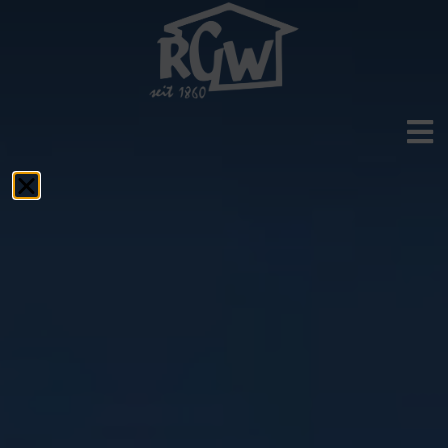
Aktuelles
Das RGW
Schulprofil
Fächer
Service