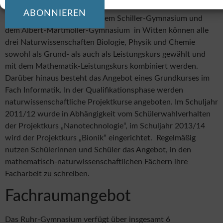
ABONNIEREN
Durch die Kooperation mit dem Schiller-Gymnasium und
dem Albert-Martmöller-Gymnasium in Witten können alle
drei Naturwissenschaften Biologie, Physik und Chemie
sowohl als Grund- als auch als Leistungskurs gewählt und
mit dem Mathematik-Leistungskurs kombiniert werden.
Darüber hinaus besteht das Angebot eines Grundkurses im
Fach Informatik. In der Qualifikationsphase werden
naturwissenschaftliche Projektkurse angeboten. Im Schuljahr
2011/12 wurde in Abhängigkeit vom Schülerwahlverhalten
der Projektkurs „Nanotechnologie“, im Schuljahr 2013/14
wird der Projektkurs „Bionik“ eingerichtet. Regelmäßig
nutzen Schülerinnen und Schüler das Angebot, in den
mathematisch-naturwissenschaftlichen Fächern ihre
Facharbeit zu schreiben.
Fachraumangebot
Das Ruhr-Gymnasium verfügt über insgesamt 6