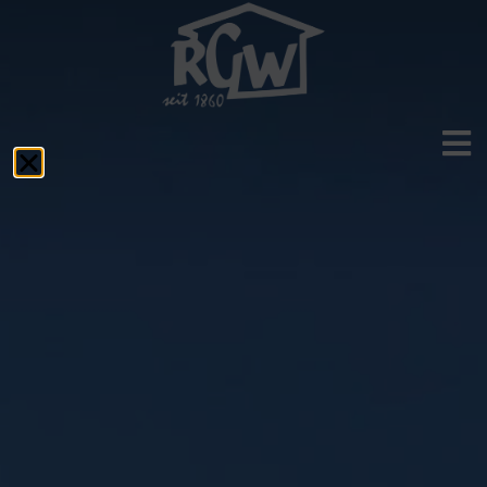
Aktuelles
Das RGW
Schulprofil
Fächer
Service