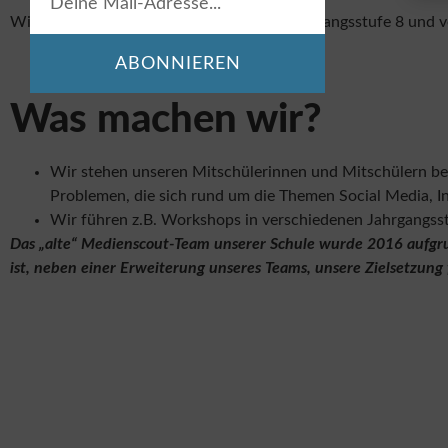
Wir sind Schülerinnen und Schüler der Jahrgangsstufe 8 und 
ABONNIEREN
Was machen wir?
Wir stehen unseren Mitschülerinnen und Mitschülern bei
Problemen, die sich rund um die Themen Social Media, I
Wir führen z.B. Workshops in verschiedenen Jahrgangs
Das „alte“ Medienscout-Team unserer Schule wurde 2016 aufgr
ist, neben einer Erweiterung unseres Teams, unsere Zielsetzung