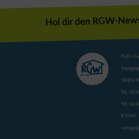
Hol dir den RGW-News
Ruhr-G
Synagog
58452 W
Tel. 023
Tel. 023
E-Mail:
ruhrgy@