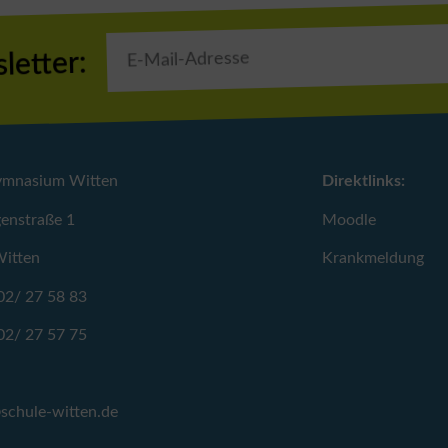
letter:
ymnasium Witten
Direktlinks:
enstraße 1
Moodle
itten
Krankmeldung
02/ 27 58 83
02/ 27 57 75
schule-witten.de