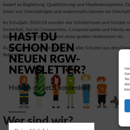
bedarf es Begleitung, Qualifizierung und Medienkompetenz. Der
lieber von Gleichaltrigen und andererseits können sie Gleicha
Im Schuljahr 2023/24 wurden vier Schülerinnen und Schüler u
Sicherheit, Social Communities, Computerspiele und Handy a
HAST DU
Soziales Lernen nahmen dabei einen großen Stellenwert ein.
SCHON DEN
Ausgebildet wurden die Teilnehmer aller Schulen aus dem Enn
Referenten.
NEUEN RGW-
NEWSLETTER?
Um 
Ger
Tec
die
Hol ihn dir jetzt kostenlos!
kön
Wer sind wir?