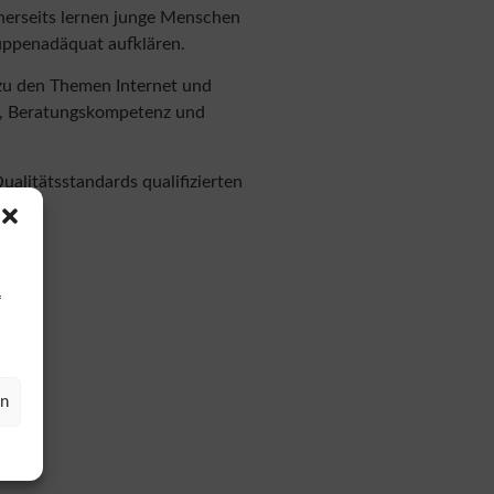
inerseits lernen junge Menschen
ruppenadäquat aufklären.
 zu den Themen Internet und
g, Beratungskompetenz und
alitätsstandards qualifizierten
f
en