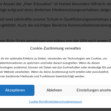
 Ansatz der „Peer-Education“ ist hierbei besonders hilfreich: e
ltrige aufgrund eines ähnlichen Mediennutzungsverhaltens zielg
nd zwei Lehrkräfte unserer Schule in Qualifizierungsworkshops
usgebildet. Auch die wichtigen Bereiche Kommunikationstrainin
epe-Ruhr-Kreis gemeinsam von eigens von der LfM nach engen Qu
Cookie-Zustimmung verwalten
dir ein optimales Erlebnis zu bieten, verwenden wir Technologien wie Cookies, um
äteinformationen zu speichern und/oder darauf zuzugreifen. Wenn du diesen
hnologien zustimmst, können wir Daten wie das Surfverhalten oder eindeutige IDs au
ser Website verarbeiten. Wenn du deine Zustimmung nicht erteilst oder zurückziehst,
nen bestimmte Merkmale und Funktionen beeinträchtigt werden.
Akzeptieren
Ablehnen
Einstellungen anseh
Cookie-Richtlinie
Datenschutz
Impressum