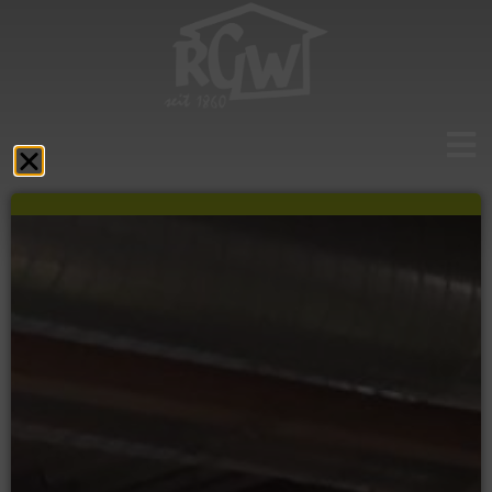
Aktuelles
Das RGW
Schulprofil
Fächer
Service