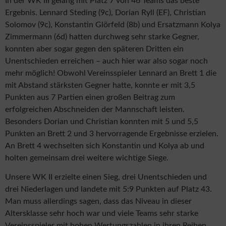
In der WK III gelang mit Platz 7 von 46 Teams das beste
Ergebnis. Lennard Steding (9c), Dorian Ryll (EF), Christian
Solomov (9c), Konstantin Glörfeld (8b) und Ersatzmann Kolya
Zimmermann (6d) hatten durchweg sehr starke Gegner,
konnten aber sogar gegen den späteren Dritten ein
Unentschieden erreichen – auch hier war also sogar noch
mehr möglich! Obwohl Vereinsspieler Lennard an Brett 1 die
mit Abstand stärksten Gegner hatte, konnte er mit 3,5
Punkten aus 7 Partien einen großen Beitrag zum
erfolgreichen Abschneiden der Mannschaft leisten.
Besonders Dorian und Christian konnten mit 5 und 5,5
Punkten an Brett 2 und 3 hervorragende Ergebnisse erzielen.
An Brett 4 wechselten sich Konstantin und Kolya ab und
holten gemeinsam drei weitere wichtige Siege.
Unsere WK II erzielte einen Sieg, drei Unentschieden und
drei Niederlagen und landete mit 5:9 Punkten auf Platz 43.
Man muss allerdings sagen, dass das Niveau in dieser
Altersklasse sehr hoch war und viele Teams sehr starke
Vereinsspieler mit hohen Wertungszahlen in ihren Reihen