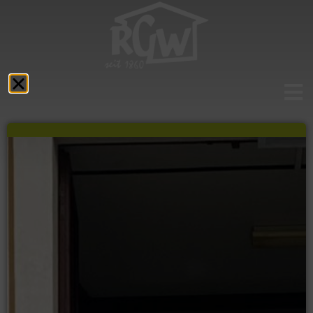
Aktuelles
Das RGW
Schulprofil
Fächer
Service