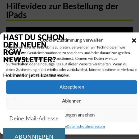
Hilfevideo zur Bestellung der
iPads
HAST DU SCHON
Cookie-Zustimmung verwalten
DEN NEUEN
Um dir ein optimales Erlebnis zu bieten, verwenden wir Technologien wie
RGW-
Cookies, um Geräteinformationen zu speichern und/oder darauf zuzugreifen.
NEWSLETTER?
Wenn du diesen Technologien zustimmst, können wir Daten wie das
Surfverhalten oder eindeutige IDs auf dieser Website verarbeiten. Wenn du
deine Zustimmung nicht erteilst oder zurückziehst, können bestimmte Merkmale
Hol ihn dir jetzt kostenlos!
und Funktionen beeinträchtigt werden.
Informationen zur Bestellung der
Akzeptieren
iPads
Ablehnen
Die iPads können in verschiedenen Varianten der 9. oder
Einstellungen ansehen
10. Generation über den Bestelllink und den
entsprechenden Benutzerdaten unserer Schule bestellt
Cookie-Richtlinie
Datenschutz
Impressum
werden:
ABONNIEREN