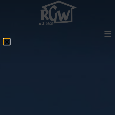
Aktuelles
Das RGW
Schulprofil
Fächer
Service