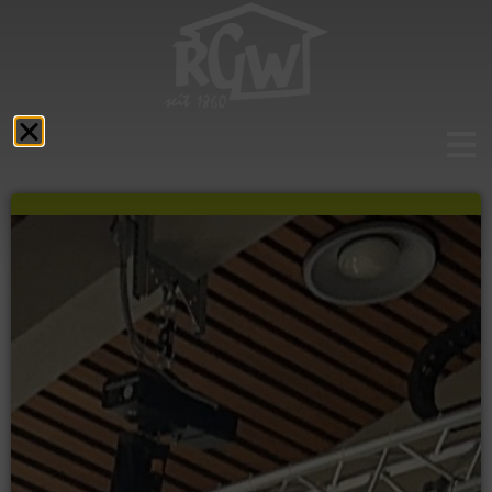
Aktuelles
Das RGW
Schulprofil
Fächer
Service