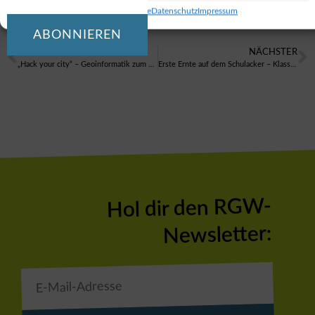
Cookie-Richtlinie
Datenschutz
Impressum
ABONNIEREN
VORIGER
NÄCHSTER
„Hack your city“ – Geoinformatik zum Anfassen
Erste Ernte auf dem Schulacker – Klasse 5a macht den Anfang
Hol dir den RGW-
Newsletter: