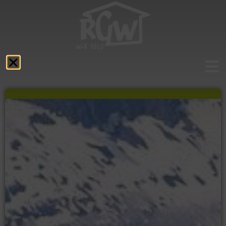
Aktuelles
Das RGW
Schulprofil
Fächer
Service