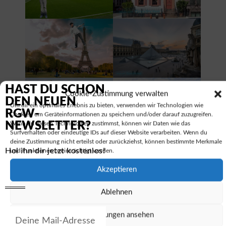
HAST DU SCHON
Cookie-Zustimmung verwalten
DEN NEUEN
Um dir ein optimales Erlebnis zu bieten, verwenden wir Technologien wie
RGW-
Cookies, um Geräteinformationen zu speichern und/oder darauf zuzugreifen.
NEWSLETTER?
Wenn du diesen Technologien zustimmst, können wir Daten wie das
Surfverhalten oder eindeutige IDs auf dieser Website verarbeiten. Wenn du
deine Zustimmung nicht erteilst oder zurückziehst, können bestimmte Merkmale
Hol ihn dir jetzt kostenlos!
und Funktionen beeinträchtigt werden.
Akzeptieren
Ablehnen
Einstellungen ansehen