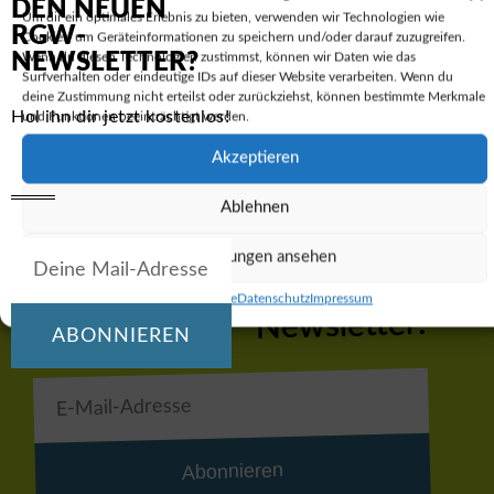
DEN NEUEN
Um dir ein optimales Erlebnis zu bieten, verwenden wir Technologien wie
RGW-
Cookies, um Geräteinformationen zu speichern und/oder darauf zuzugreifen.
VORIGER
NÄCHSTER
NEWSLETTER?
Wenn du diesen Technologien zustimmst, können wir Daten wie das
RGW sammelt knapp 7.000,- EUR für den Kinderhospizdienst
Spukt es am RGW? Die 5c erlebt einen gruseligen Abend im Ruhr-Gymnasium
Surfverhalten oder eindeutige IDs auf dieser Website verarbeiten. Wenn du
deine Zustimmung nicht erteilst oder zurückziehst, können bestimmte Merkmale
Hol ihn dir jetzt kostenlos!
und Funktionen beeinträchtigt werden.
Akzeptieren
Ablehnen
Einstellungen ansehen
Hol dir den RGW-
Cookie-Richtlinie
Datenschutz
Impressum
Newsletter:
ABONNIEREN
Abonnieren