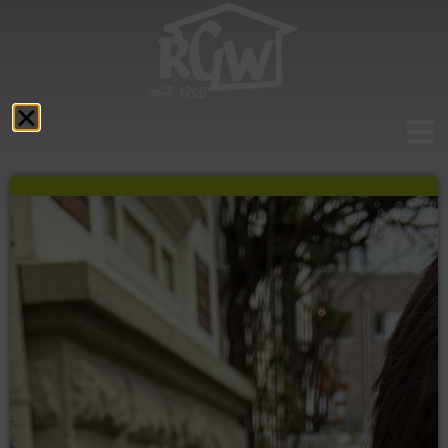
Aktuelles
Das RGW
Schulprofil
Fächer
Service