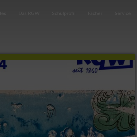
les
Das RGW
Schulprofil
Fächer
Service