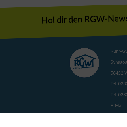
Hol dir den RGW-News
Ruhr-G
Synagog
58452 W
Tel. 023
Tel. 023
E-Mail:
ruhrgy@