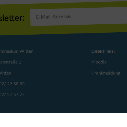
letter:
ymnasium Witten
Direktlinks:
enstraße 1
Moodle
itten
Krankmeldung
02/ 27 58 83
02/ 27 57 75
schule-witten.de