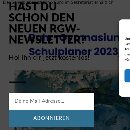
Der Schulplaner ist für 6 Euro im Sekretariat erhältlich.
HAST DU
SCHON DEN
NEUEN RGW-
NEWSLETTER?
Um 
Ger
Tec
die
Hol ihn dir jetzt kostenlos!
kön
ABONNIEREN