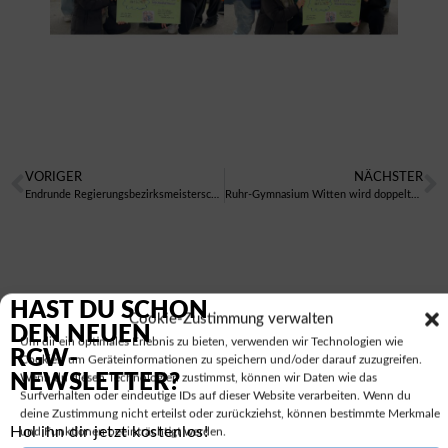
VORIGER
NÄCHSTER
Endrunde Regierungsbezirksmeisterschaft Fußball Jungen WKII
Ruhr-Gymnasium Witten wird doppelter Bezirksmeister der Schulen im Regierungsbezirk Arnsberg im Judo
HAST DU SCHON
Cookie-Zustimmung verwalten
DEN NEUEN
Um dir ein optimales Erlebnis zu bieten, verwenden wir Technologien wie
RGW-
Cookies, um Geräteinformationen zu speichern und/oder darauf zuzugreifen.
NEWSLETTER?
Wenn du diesen Technologien zustimmst, können wir Daten wie das
Hol dir den RGW-
Surfverhalten oder eindeutige IDs auf dieser Website verarbeiten. Wenn du
deine Zustimmung nicht erteilst oder zurückziehst, können bestimmte Merkmale
Newsletter:
Hol ihn dir jetzt kostenlos!
und Funktionen beeinträchtigt werden.