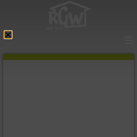
Aktuelles
Das RGW
Schulprofil
Fächer
Service