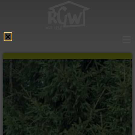
Aktuelles
Das RGW
Schulprofil
Fächer
Service