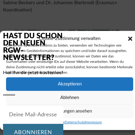
Sabine Beckers und Dr. Johannes Bierbrodt (Erasmus+
Koordination)
HAST DU SCHON
Cookie-Zustimmung verwalten
DEN NEUEN
Um dir ein optimales Erlebnis zu bieten, verwenden wir Technologien wie
RGW-
Cookies, um Geräteinformationen zu speichern und/oder darauf zuzugreifen.
NEWSLETTER?
Wenn du diesen Technologien zustimmst, können wir Daten wie das
Surfverhalten oder eindeutige IDs auf dieser Website verarbeiten. Wenn du
deine Zustimmung nicht erteilst oder zurückziehst, können bestimmte Merkmale
Hol ihn dir jetzt kostenlos!
und Funktionen beeinträchtigt werden.
Akzeptieren
Ablehnen
Einstellungen ansehen
VORIGER
NÄCHSTER
Projekttag „Antike Hochkulturen“
Klassenfahrten des 8. Jahrgangs nach Norderney, Sankt Peter-Ording und Freiburg
Cookie-Richtlinie
Datenschutz
Impressum
ABONNIEREN