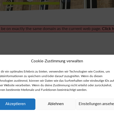
st be on exactly the same domain as the current web page.
Click 
Cookie-Zustimmung verwalten
dir ein optimales Erlebnis zu bieten, verwenden wir Technologien wie Cookies, um
äteinformationen zu speichern und/oder darauf zuzugreifen. Wenn du diesen
hnologien zustimmst, können wir Daten wie das Surfverhalten oder eindeutige IDs au
ser Website verarbeiten. Wenn du deine Zustimmung nicht erteilst oder zurückziehst,
letter:
nen bestimmte Merkmale und Funktionen beeinträchtigt werden.
Akzeptieren
Ablehnen
Einstellungen anseh