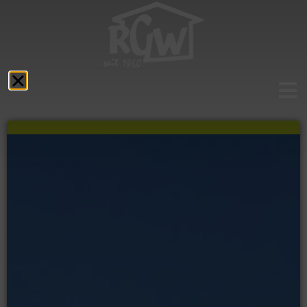
Aktuelles
Das RGW
Schulprofil
Fächer
Service