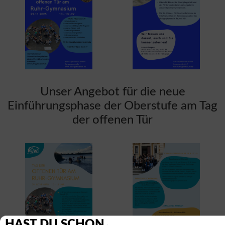
Unser Angebot für die neue
Einführungsphase der Oberstufe am Tag
der offenen Tür
HAST DU SCHON