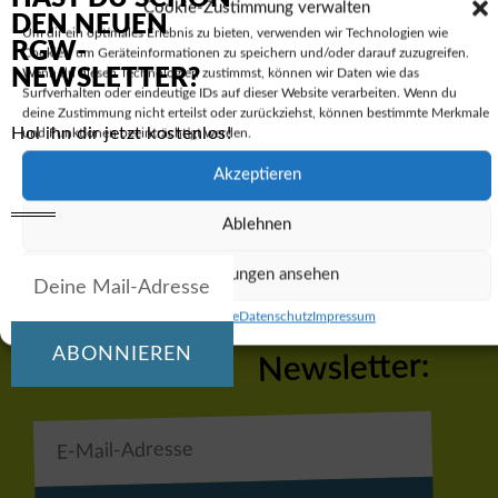
Cookie-Zustimmung verwalten
DEN NEUEN
Um dir ein optimales Erlebnis zu bieten, verwenden wir Technologien wie
RGW-
Cookies, um Geräteinformationen zu speichern und/oder darauf zuzugreifen.
NEWSLETTER?
Wenn du diesen Technologien zustimmst, können wir Daten wie das
VORIGER
NÄCHSTER
Surfverhalten oder eindeutige IDs auf dieser Website verarbeiten. Wenn du
Kinder-Uni am Ruhr-Gymnasium Witten: Forscher berichtet von Extremen auf Spitzbergen und dem Mars
Der Kunstkalender 2026 ist da!
deine Zustimmung nicht erteilst oder zurückziehst, können bestimmte Merkmale
Hol ihn dir jetzt kostenlos!
und Funktionen beeinträchtigt werden.
Akzeptieren
Ablehnen
Einstellungen ansehen
Hol dir den RGW-
Cookie-Richtlinie
Datenschutz
Impressum
ABONNIEREN
Newsletter: