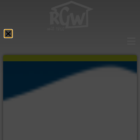
Aktuelles
Das RGW
Schulprofil
Fächer
Service