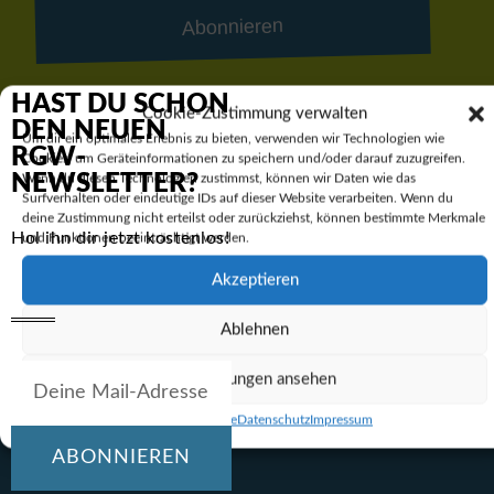
Abonnieren
HAST DU SCHON
Cookie-Zustimmung verwalten
DEN NEUEN
Um dir ein optimales Erlebnis zu bieten, verwenden wir Technologien wie
RGW-
Cookies, um Geräteinformationen zu speichern und/oder darauf zuzugreifen.
NEWSLETTER?
Wenn du diesen Technologien zustimmst, können wir Daten wie das
Surfverhalten oder eindeutige IDs auf dieser Website verarbeiten. Wenn du
deine Zustimmung nicht erteilst oder zurückziehst, können bestimmte Merkmale
Hol ihn dir jetzt kostenlos!
und Funktionen beeinträchtigt werden.
Akzeptieren
Ablehnen
Ruhr-Gymnasium Witten
Einstellungen ansehen
Synagogenstraße 1
Cookie-Richtlinie
Datenschutz
Impressum
58452 Witten
ABONNIEREN
Tel. 02302/ 27 58 83