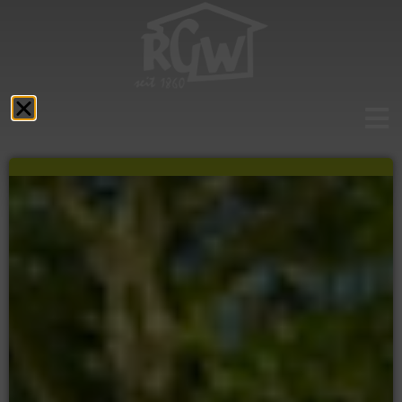
Aktuelles
Das RGW
Schulprofil
Fächer
Service