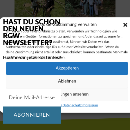
HAST DU SCHON
Cookie-Zustimmung verwalten
DEN NEUEN
Um dir ein optimales Erlebnis zu bieten, verwenden wir Technologien wie
RGW-
Cookies, um Geräteinformationen zu speichern und/oder darauf zuzugreifen.
NEWSLETTER?
Wenn du diesen Technologien zustimmst, können wir Daten wie das
Surfverhalten oder eindeutige IDs auf dieser Website verarbeiten. Wenn du
deine Zustimmung nicht erteilst oder zurückziehst, können bestimmte Merkmale
Hol ihn dir jetzt kostenlos!
und Funktionen beeinträchtigt werden.
Akzeptieren
VORIGER
NÄCHSTER
Ablehnen
Schachmeisterschaften am RGW
Bundesjugendspiele am RGW – mit Spendenlauf, Fairteam-Bananen und Unterstützung der Schulsanitäter
Einstellungen ansehen
Cookie-Richtlinie
Datenschutz
Impressum
ABONNIEREN