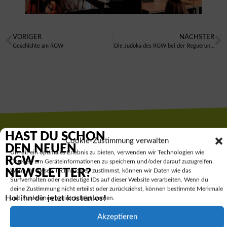
VORIGER
NÄCHSTER
Geschichte am RGW
Die Judoka des RGW bei der Reguerungsbezirksmeisterschaft 2025
HAST DU SCHON
Cookie-Zustimmung verwalten
Hol dir den RGW-
DEN NEUEN
Um dir ein optimales Erlebnis zu bieten, verwenden wir Technologien wie
RGW-
Cookies, um Geräteinformationen zu speichern und/oder darauf zuzugreifen.
Newsletter:
NEWSLETTER?
Wenn du diesen Technologien zustimmst, können wir Daten wie das
Surfverhalten oder eindeutige IDs auf dieser Website verarbeiten. Wenn du
deine Zustimmung nicht erteilst oder zurückziehst, können bestimmte Merkmale
Hol ihn dir jetzt kostenlos!
und Funktionen beeinträchtigt werden.
Akzeptieren