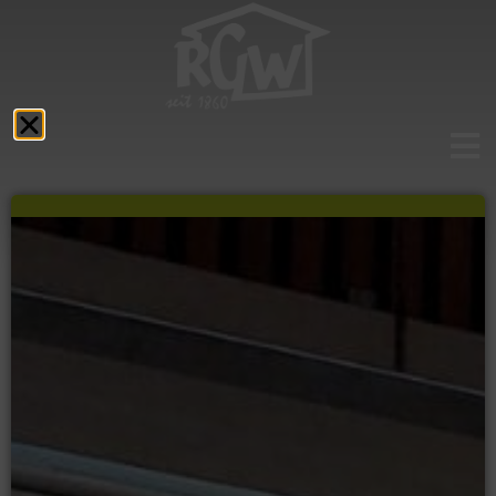
Aktuelles
Das RGW
Schulprofil
Fächer
Service