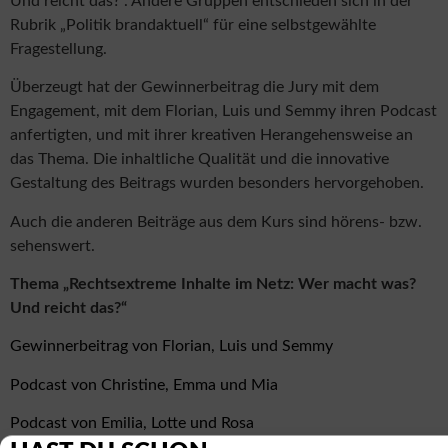
Und reicht das?“. Andere Gruppen entschieden sich in der
Rubrik „Politik brandaktuell“ für eine selbstgewählte
Fragestellung.
Überzeugt hat der Gewinnerbeitrag die Jury mit dem
Engagement, mit dem Florian, Luis und Semmy ihren Podcast
anfertigten, und mit ihrer kreativen Herangehensweise an
das Thema. Die inhaltliche Qualität und die innovative
Gestaltung des Beitrags wurden besonders hervorgehoben.
Auch die anderen Beiträge aus dem Kurs sind hörens- bzw.
sehenswert.
Thema „Rechtsextreme Inhalte im Netz: Wer macht was?
Und reicht das?“
Gewinnerbeitrag von Florian, Luis und Semmy
Podcast von Christine, Emma und Mia
Podcast von Emilia, Lotte und Rosa