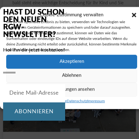
bald steht eine wichtige Entscheidung für Ihr Kind und Sie
an: Die Wahl der weiterführenden Schule. Beim Tag der
HAST DU SCHON
Cookie-Zustimmung verwalten
offenen Tür möchten wir euch und Ihnen
DEN NEUEN
Um dir ein optimales Erlebnis zu bieten, verwenden wir Technologien wie
RGW-
Cookies, um Geräteinformationen zu speichern und/oder darauf zuzugreifen.
WEITERLESEN »
NEWSLETTER?
Wenn du diesen Technologien zustimmst, können wir Daten wie das
Surfverhalten oder eindeutige IDs auf dieser Website verarbeiten. Wenn du
deine Zustimmung nicht erteilst oder zurückziehst, können bestimmte Merkmale
29. November 2024
Hol ihn dir jetzt kostenlos!
und Funktionen beeinträchtigt werden.
Akzeptieren
Ablehnen
Einstellungen ansehen
Cookie-Richtlinie
Datenschutz
Impressum
ABONNIEREN