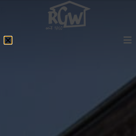
Aktuelles
Das RGW
Schulprofil
Fächer
Service