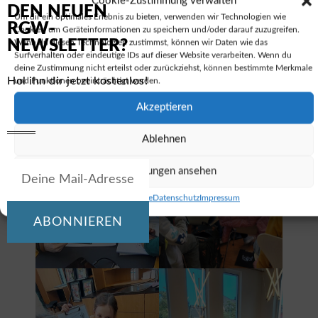
Cookie-Zustimmung verwalten
DEN NEUEN
Um dir ein optimales Erlebnis zu bieten, verwenden wir Technologien wie
RGW-
Cookies, um Geräteinformationen zu speichern und/oder darauf zuzugreifen.
NEWSLETTER?
Wenn du diesen Technologien zustimmst, können wir Daten wie das
Surfverhalten oder eindeutige IDs auf dieser Website verarbeiten. Wenn du
deine Zustimmung nicht erteilst oder zurückziehst, können bestimmte Merkmale
Hol ihn dir jetzt kostenlos!
und Funktionen beeinträchtigt werden.
Akzeptieren
Ablehnen
Einstellungen ansehen
Cookie-Richtlinie
Datenschutz
Impressum
ABONNIEREN