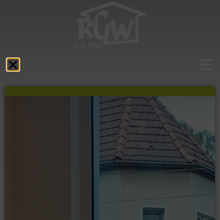
Aktuelles
Das RGW
Schulprofil
Fächer
Service