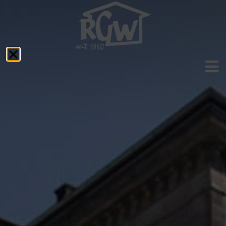
Aktuelles
Das RGW
Schulprofil
Fächer
Service