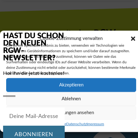
Hol dir den RGW-
HAST DU SCHON
Cookie-Zustimmung verwalten
DEN NEUEN
Newsletter:
Um dir ein optimales Erlebnis zu bieten, verwenden wir Technologien wie
RGW-
Cookies, um Geräteinformationen zu speichern und/oder darauf zuzugreifen.
NEWSLETTER?
Wenn du diesen Technologien zustimmst, können wir Daten wie das
Surfverhalten oder eindeutige IDs auf dieser Website verarbeiten. Wenn du
deine Zustimmung nicht erteilst oder zurückziehst, können bestimmte Merkmale
Hol ihn dir jetzt kostenlos!
und Funktionen beeinträchtigt werden.
Abonnieren
Akzeptieren
Ablehnen
Einstellungen ansehen
Cookie-Richtlinie
Datenschutz
Impressum
ABONNIEREN