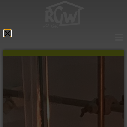
Aktuelles
Das RGW
Schulprofil
Fächer
Service