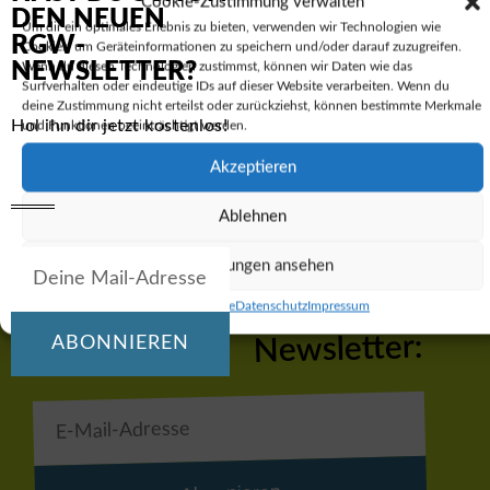
Cookie-Zustimmung verwalten
DEN NEUEN
Um dir ein optimales Erlebnis zu bieten, verwenden wir Technologien wie
RGW-
Cookies, um Geräteinformationen zu speichern und/oder darauf zuzugreifen.
VORIGER
NÄCHSTER
NEWSLETTER?
Wenn du diesen Technologien zustimmst, können wir Daten wie das
Austausch: Buenos Aires und Witten
Fairshop des RGW startet mit neuen Bio Schokoriegeln ins 2. Halbjahr
Surfverhalten oder eindeutige IDs auf dieser Website verarbeiten. Wenn du
deine Zustimmung nicht erteilst oder zurückziehst, können bestimmte Merkmale
Hol ihn dir jetzt kostenlos!
und Funktionen beeinträchtigt werden.
Akzeptieren
Ablehnen
Einstellungen ansehen
Hol dir den RGW-
Cookie-Richtlinie
Datenschutz
Impressum
Newsletter:
ABONNIEREN