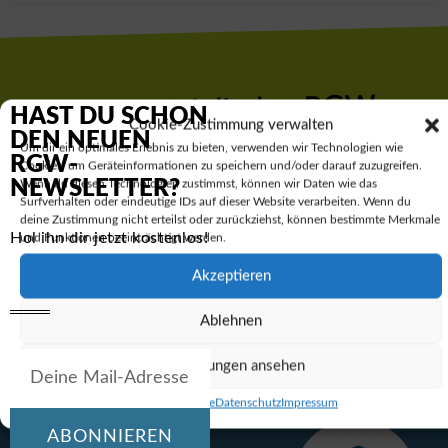
Hol dir den RGW-
HAST DU SCHON
Cookie-Zustimmung verwalten
DEN NEUEN
Newsletter:
Um dir ein optimales Erlebnis zu bieten, verwenden wir Technologien wie
RGW-
Cookies, um Geräteinformationen zu speichern und/oder darauf zuzugreifen.
NEWSLETTER?
Wenn du diesen Technologien zustimmst, können wir Daten wie das
Surfverhalten oder eindeutige IDs auf dieser Website verarbeiten. Wenn du
deine Zustimmung nicht erteilst oder zurückziehst, können bestimmte Merkmale
Hol ihn dir jetzt kostenlos!
und Funktionen beeinträchtigt werden.
Abonnieren
Akzeptieren
Ablehnen
Einstellungen ansehen
Cookie-Richtlinie
Datenschutz
Impressum
ABONNIEREN