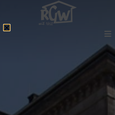
Aktuelles
Das RGW
Schulprofil
Fächer
Service