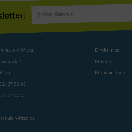
letter:
ymnasium Witten
Direktlinks:
enstraße 1
Moodle
itten
Krankmeldung
02/ 27 58 83
02/ 27 57 75
schule-witten.de