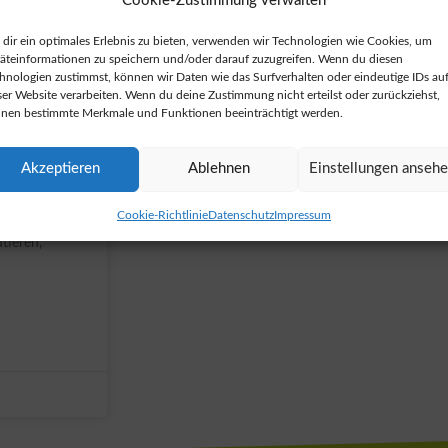
Cookie-Zustimmung verwalten
dir ein optimales Erlebnis zu bieten, verwenden wir Technologien wie Cookies, um
hops
äteinformationen zu speichern und/oder darauf zuzugreifen. Wenn du diesen
hnologien zustimmst, können wir Daten wie das Surfverhalten oder eindeutige IDs au
ser Website verarbeiten. Wenn du deine Zustimmung nicht erteilst oder zurückziehst,
assen 6a und
nen bestimmte Merkmale und Funktionen beeinträchtigt werden.
luft
ärkische
d zu
Akzeptieren
Ablehnen
Einstellungen anseh
n. Im
mer
Cookie-Richtlinie
Datenschutz
Impressum
ie Anlass
tieren,