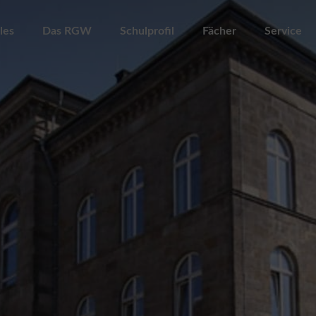
les
Das RGW
Schulprofil
Fächer
Service