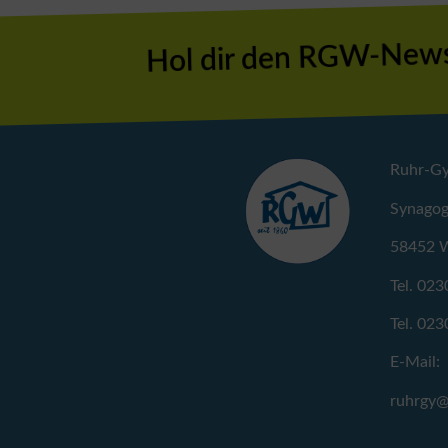
Hol dir den RGW-News
Ruhr-G
Synagog
58452 W
Tel. 023
Tel. 023
E-Mail:
ruhrgy@